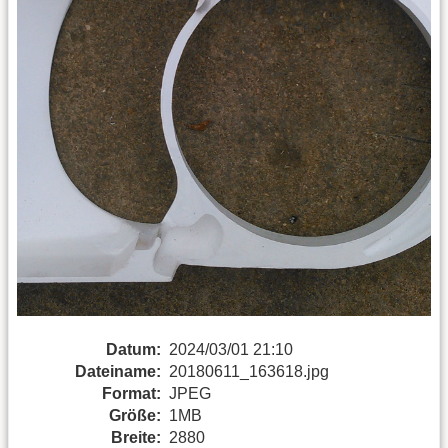
Datum:
2024/03/01 21:10
Dateiname:
20180611_163618.jpg
Format:
JPEG
Größe:
1MB
Breite:
2880