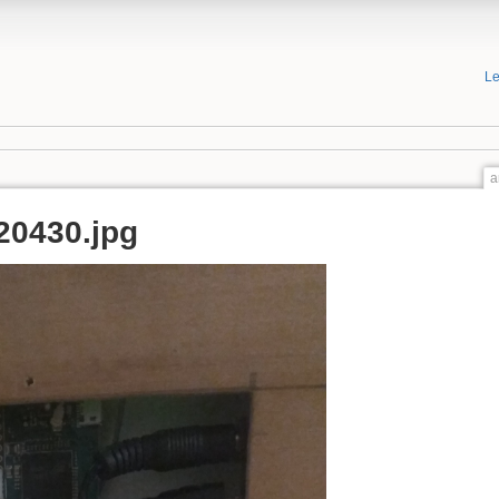
Le
a
20430.jpg